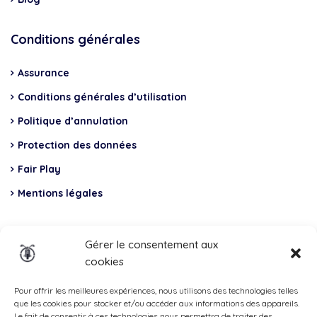
Conditions générales
Assurance
Conditions générales d’utilisation
Politique d’annulation
Protection des données
Fair Play
Mentions légales
Insurance
Gérer le consentement aux
cookies
Total Casco, Partner
Methods
Pour offrir les meilleures expériences, nous utilisons des technologies telles
que les cookies pour stocker et/ou accéder aux informations des appareils.
of
Le fait de consentir à ces technologies nous permettra de traiter des