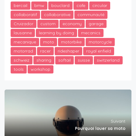
bercail
bmw
bouclard
cafe
circular
collaboratif
collaborative
communauté
Cruizador
custom
economy
garage
lausanne
learning by doing
mecanics
mecanique
moto
motorbike
motorcycle
motorrad
racer
rideshaper
royal enfield
schweiz
sharing
softail
suisse
switzerland
tools
workshop
Suivant
Pourquoi louer sa moto