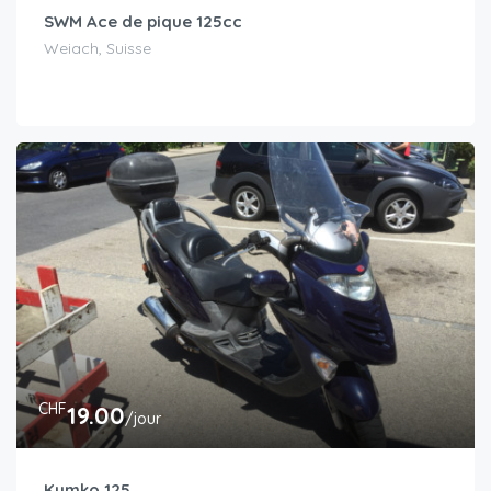
SWM Ace de pique 125cc
Weiach, Suisse
CHF
19.00
/jour
Kymko 125