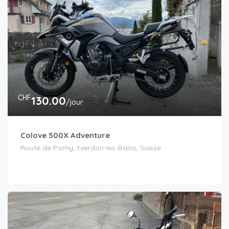
CHF
130.00
/jour
Colove 500X Adventure
Route de Pomy, Yverdon-les-Bains, Suisse