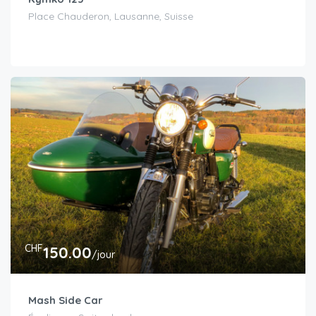
Place Chauderon, Lausanne, Suisse
CHF
150.00
/jour
Mash Side Car