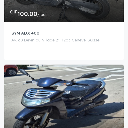
CHF
100.00
/jour
SYM ADX 400
Av. du Devin-du-Village 21, 1203 Genève, Suisse