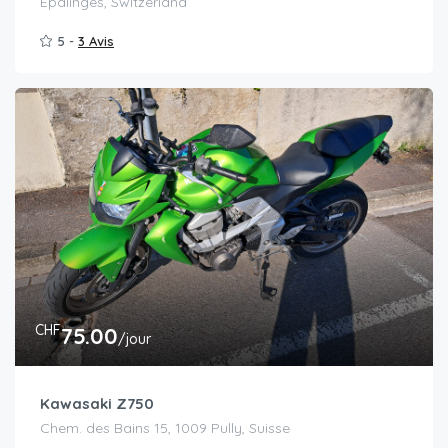
Épalinges, Switzerland
5 -
3 Avis
CHF
75.00
/jour
Kawasaki Z750
Chem. des Bains 15, 1009 Pully, Suisse