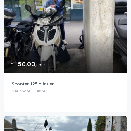
CHF
50.00
/jour
Scooter 125 a louer
Neuchâtel, Suisse