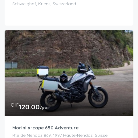
Schweighof, Kriens, Switzerland
CHF
120.00
/jour
Morini x-cape 650 Adventure
Rte de Nendaz 869, 1997 Haute-Nendaz, Suisse