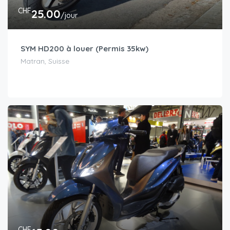
CHF
25.00
/jour
SYM HD200 à louer (Permis 35kw)
Matran, Suisse
CHF