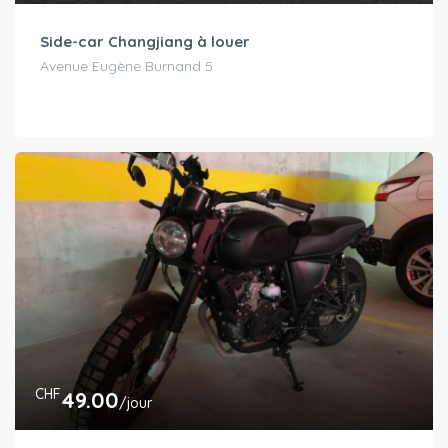
Side-car Changjiang à louer
Avenue Eugène Burnand 5
CHF
49.00
/jour