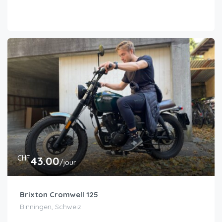
CHF
43.00
/jour
Brixton Cromwell 125
Binningen, Schweiz