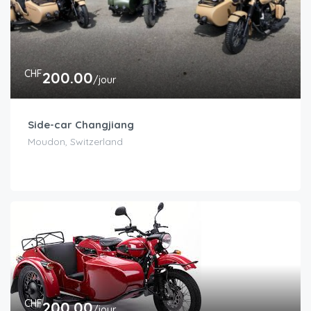
CHF
200.00
/jour
Side-car Changjiang
Moudon, Switzerland
CHF
200.00
/jour