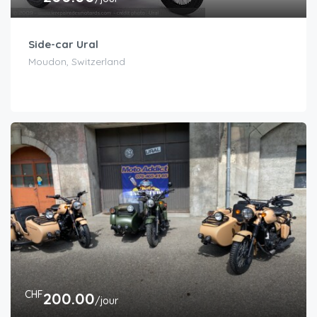
Side-car Ural
Moudon, Switzerland
CHF
200.00
/jour