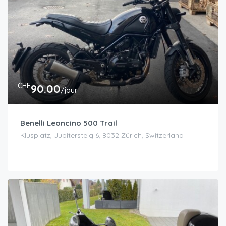
CHF
90.00
/jour
Benelli Leoncino 500 Trail
Klusplatz, Jupitersteig 6, 8032 Zürich, Switzerland