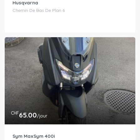
Husqvarna
Chemin De Bas De Plan 6
CHF
65.00
/jour
Sym MaxSym 400i