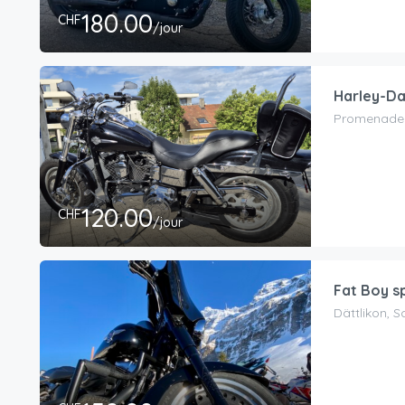
180.00
CHF
/jour
Harley-Da
Promenade d
120.00
CHF
/jour
Fat Boy s
Dättlikon, 