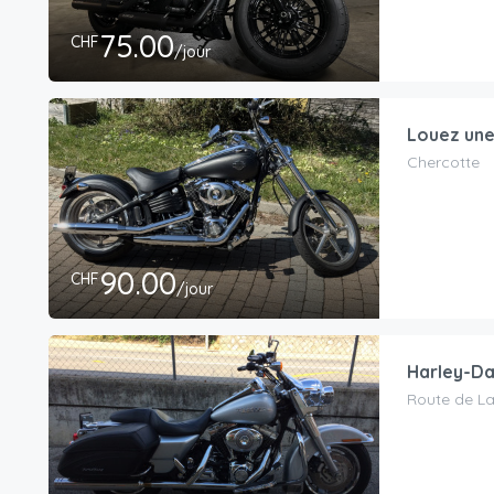
75.00
CHF
/jour
Louez une
Chercotte
90.00
CHF
/jour
Harley-Da
Route de La