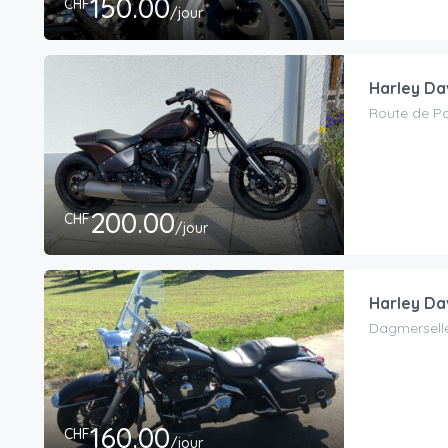
150.00
CHF
/jour
Harley Da
Route de Po
200.00
CHF
/jour
Harley Da
Dagmerselle
160.00
CHF
/jour