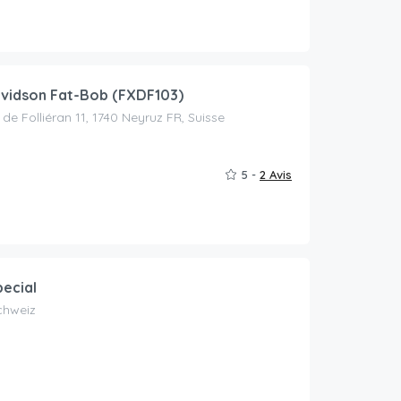
vidson Fat-Bob (FXDF103)
e Folliéran 11, 1740 Neyruz FR, Suisse
5 -
2 Avis
pecial
Schweiz