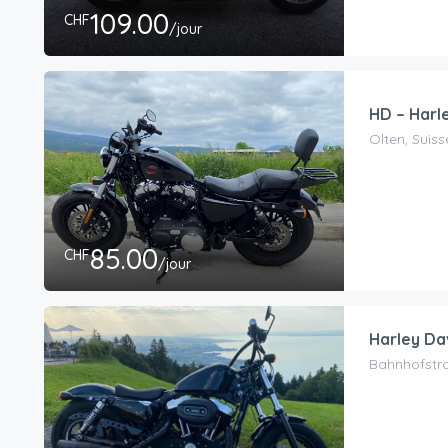
109.00
CHF
/jour
HD – Harl
Olten, Suiss
85.00
CHF
/jour
Harley Da
Bahnhofstra