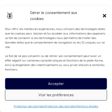
Insurance
Gérer le consentement aux
cookies
Total Casco, Partner
Methods
Pour offrir les meilleures expériences, nous utilisons des technologies telles
que les cookies pour stocker et/ou accéder aux informations des appareils.
of
Le fait de consentir à ces technologies nous permettra de traiter des
données telles que le comportement de navigation ou les ID uniques sur ce
payment
site.
Le fait de ne pas consentir ou de retirer son consentement peut avoir un
effet négatif sur certaines caractéristiques et fonctions de la plate-forme,
ainsi qu'engendrer des ralentissements ou vous priver d'accès à certaines
fonctions.
Accepter
Voir les préférences
Tous droits réservés, ©Cruizador 2026
Protection des données
Protection des données
Mentions légales