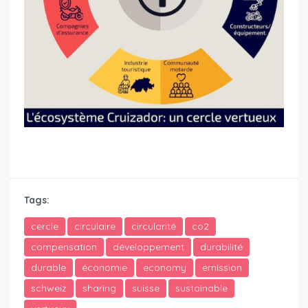
compensation emissions co2
Tags:
cercle
circulaire
circularité
co2
compensation
développement
durabilité
durable
économie
economy
emission
schweiz
sharing
suisse
sustainable