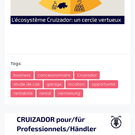
Tags:
business
concessionnaire
Cruizador
étude de cas
garage
location
opportunité
rentabiité
rental
vermietung