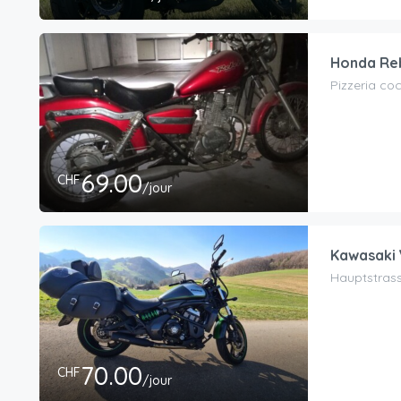
Honda Re
Pizzeria co
69.00
CHF
/jour
Kawasaki 
Hauptstrass
70.00
CHF
/jour