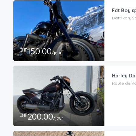
Fat Boy s
Dättlikon, 
150.00
CHF
/jour
Harley Da
Route de Po
200.00
CHF
/jour