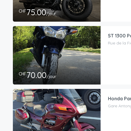
75.00
CHF
/jour
ST 1300 P
Rue de la F
70.00
CHF
/jour
Honda Pan
Gare Anton