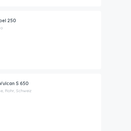
bel 250
co
Vulcan S 650
e, Rohr, Schweiz