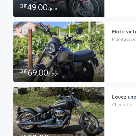
49.00
CHF
/jour
Moto vint
Marktgasse 
69.00
CHF
/jour
Louez une
Chercotte