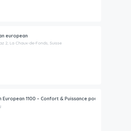
an european
iaz 2, La Chaux-de-Fonds, Suisse
 European 1100 – Confort & Puissance pour vos balades o
y