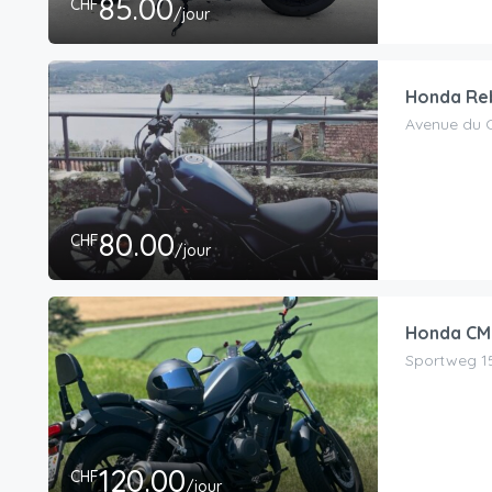
85.00
CHF
/jour
Honda Re
Avenue du C
80.00
CHF
/jour
Honda CM
Sportweg 15
120.00
CHF
/jour