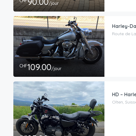
90.00
CHF
/jour
Harley-Da
Route de La
109.00
CHF
/jour
HD – Harl
Olten, Suiss