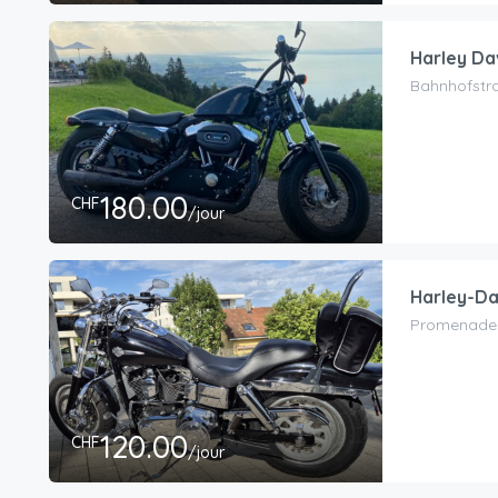
Harley Da
Bahnhofstra
180.00
CHF
/jour
Harley-Da
Promenade d
120.00
CHF
/jour