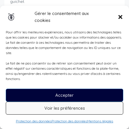
guichet.
Administratif
Gérer le consentement aux
cookies
Théoriquement, il n’y a pas besoin de faire un
contrat
de vente
. Un serrage de main peut suffire.
Pour offrir les meilleures expériences, nous utilisons des technologies telles
que les cookies pour stocker et/ou accéder aux informations des appareils.
Mais parce que 2 précautions valent mieux qu’une seule,
Le fait de consentir à ces technologies nous permettra de traiter des
il y a la possibilité de
télécharger un contrat type de
données telles que le comportement de navigation ou les ID uniques sur ce
vente,
afin de seller la vente entre les deux parties. Voir
site.
à ce sujet par ex. le
TCS
ou
Comparis
qui fournissent
Le fait de ne pas consentir ou de retirer son consentement peut avoir un
gratuitement des contrats-types.
effet négatif sur certaines caractéristiques et fonctions de la plate-forme,
ainsi qu'engendrer des ralentissements ou vous priver d'accès à certaines
En ce qui concerne la
carte grise
, le
fonctions.
propriétaire/vendeur
ne la fournira
qu’après avoir touché l’intégralité du
Accepter
prix de vente
.
Voir les préférences
On voit une recrudescence de tentatives d’escroquerie
Protection des données
Protection des données
Mentions légales
du type, l’acheteur qui verse un acompte et qui accepte
de verser le reste du montant uniquement après avoir