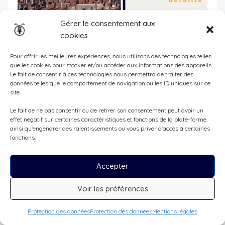
Gérer le consentement aux
cookies
Pour offrir les meilleures expériences, nous utilisons des technologies telles
que les cookies pour stocker et/ou accéder aux informations des appareils.
Le fait de consentir à ces technologies nous permettra de traiter des
Pas tenté(e) par Lyon mais quand même séduit(e) par
données telles que le comportement de navigation ou les ID uniques sur ce
l’idée de faire une petite virée à plusieurs? Pourquoi pas
site.
Annecy
ou
l’Alsace
?
Le fait de ne pas consentir ou de retirer son consentement peut avoir un
effet négatif sur certaines caractéristiques et fonctions de la plate-forme,
ainsi qu'engendrer des ralentissements ou vous priver d'accès à certaines
13. Des Boots Red Wing Iron Rangers (env. 380.- CHF)
fonctions.
Une belle paire de boots de la marque mythique
Red
Wing Heritage
, qui vont te suivre sans doute longtemps
Accepter
et qui vont se patiner avec le temps, en finissant par
Voir les préférences
devenir unique, à l’image de celui ou celle qui les porte.
Alors certes, ça ne sont pas des boots dédiées
Protection des données
Protection des données
Mentions légales
uniquement à la moto. Mais la qualité du cuir en fait des