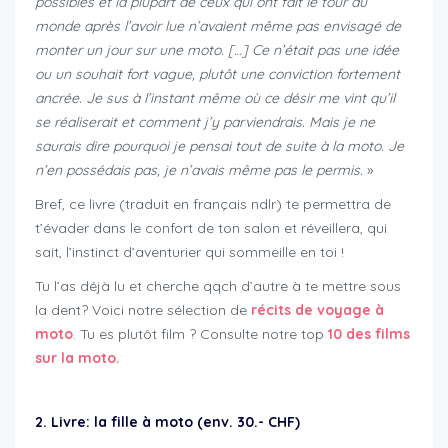
possibles et la plupart de ceux qui ont fait le tour du
monde après l’avoir lue n’avaient même pas envisagé de
monter un jour sur une moto. […] Ce n’était pas une idée
ou un souhait fort vague, plutôt une conviction fortement
ancrée. Je sus à l’instant même où ce désir me vint qu’il
se réaliserait et comment j’y parviendrais. Mais je ne
saurais dire pourquoi je pensai tout de suite à la moto. Je
n’en possédais pas, je n’avais même pas le permis.
»
Bref, ce livre (traduit en français ndlr) te permettra de
t’évader dans le confort de ton salon et réveillera, qui
sait, l’instinct d’aventurier qui sommeille en toi !
Tu l’as déjà lu et cherche qqch d’autre à te mettre sous
la dent? Voici notre sélection de
récits de voyage à
moto
. Tu es plutôt film ? Consulte notre top
10 des films
sur la moto.
2. Livre: la fille à moto (env. 30.- CHF)