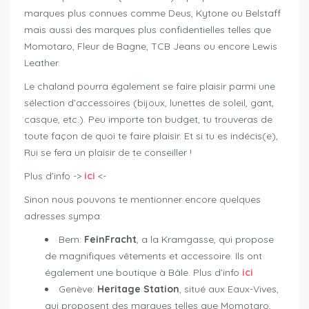
marques plus connues comme Deus, Kytone ou Belstaff
mais aussi des marques plus confidentielles telles que
Momotaro, Fleur de Bagne, TCB Jeans ou encore Lewis
Leather.
Le chaland pourra également se faire plaisir parmi une
sélection d’accessoires (bijoux, lunettes de soleil, gant,
casque, etc.). Peu importe ton budget, tu trouveras de
toute façon de quoi te faire plaisir. Et si tu es indécis(e),
Rui se fera un plaisir de te conseiller !
Plus d’info ->
ici
<-
Sinon nous pouvons te mentionner encore quelques
adresses sympa:
Bern:
FeinFracht
, a la Kramgasse, qui propose
de magnifiques vêtements et accessoire. Ils ont
également une boutique à Bâle. Plus d’info
ici
Genève:
Heritage Station
, situé aux Eaux-Vives,
qui proposent des marques telles que Momotaro,