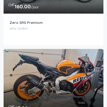
CHF
160.00
/jour
Zero SRS Premium
elfar GmbH
CHF