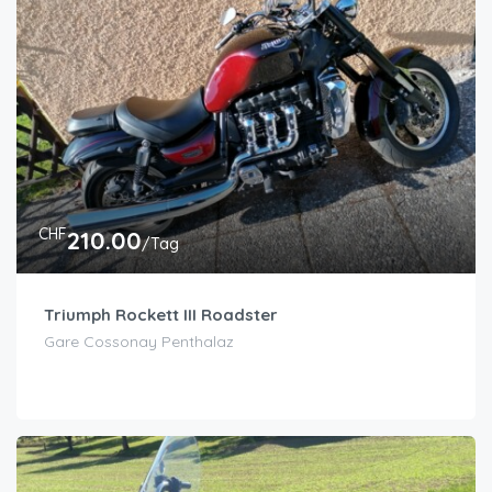
CHF
210.00
/Tag
Triumph Rockett III Roadster
Gare Cossonay Penthalaz