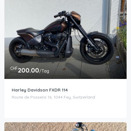
CHF
200.00
/Tag
Harley Davidson FXDR 114
Route de Possens 16, 1044 Fey, Switzerland