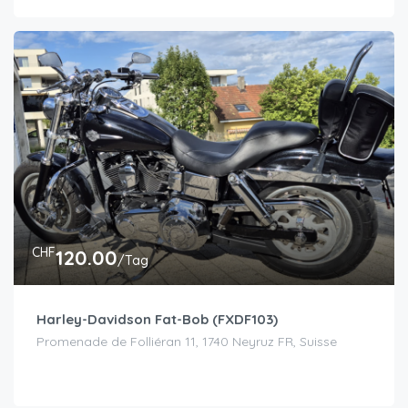
CHF
120.00
/Tag
Harley-Davidson Fat-Bob (FXDF103)
Promenade de Folliéran 11, 1740 Neyruz FR, Suisse