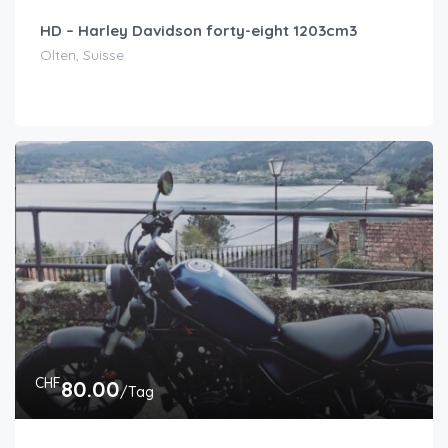
HD – Harley Davidson forty-eight 1203cm3
Olten, Suisse
CHF
80.00
/Tag