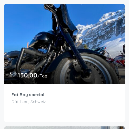
CHF
150.00
/Tag
Fat Boy special
Dättlikon, Schweiz