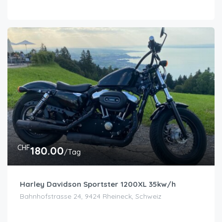
CHF
180.00
/Tag
Harley Davidson Sportster 1200XL 35kw/h
Bahnhofstrasse 24, 9424 Rheineck, Schweiz