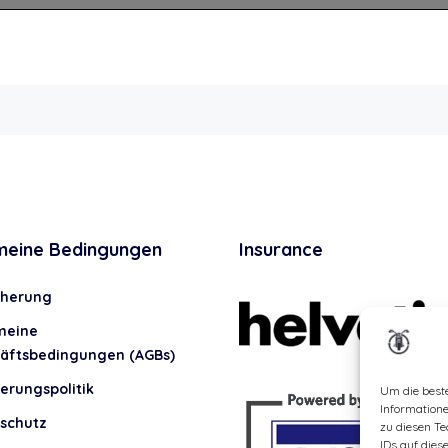
meine Bedingungen
Insurance
cherung
meine
äftsbedingungen (AGBs)
erungspolitik
Um die best
Information
schutz
zu diesen Te
IDs auf dies