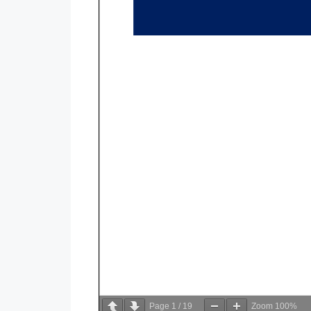
Page
1
/
19
Zoom
100%