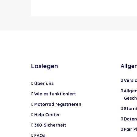
Loslegen
Allge
Versi
Über uns
Allge
Wie es funktioniert
Gesch
Motorrad registrieren
Storni
Help Center
Daten
360-Sicherheit
Fair P
FAQs