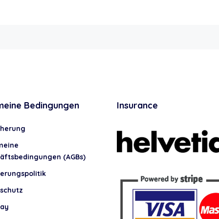
meine Bedingungen
Insurance
cherung
meine
äftsbedingungen (AGBs)
erungspolitik
schutz
lay