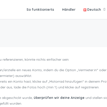
So funktionierts
Händler
Deutsch
 referenzieren, könnte nichts einfacher sein:
n/erstelle ein neues Konto, indem du die Option „Vermieter:in“ oder
ermieter) auswählst.
eits ein Konto hast, klicke auf „Motorrad hinzufügen“ in deinem Pro
elder aus, lade die Fotos hoch (min 1) und klicke auf registrieren.
e abgeschickt wurde,
überprüfen wir deine Anzeige
und stellen si
gefüllt wurden.