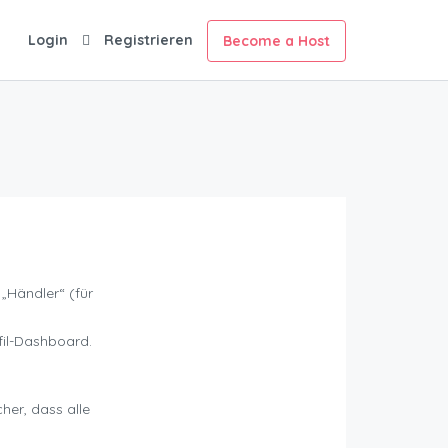
Login
Registrieren
Become a Host
 „Händler“ (für
fil-Dashboard.
cher, dass alle