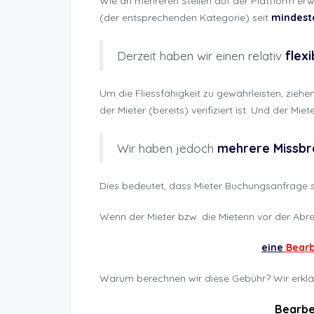
Wie an mehreren Stellen auf der Plattform erw
(der entsprechenden Kategorie) seit
mindest
Derzeit haben wir einen relativ
flexi
Um die Fliessfähigkeit zu gewährleisten, zieh
der Mieter (bereits) verifiziert ist. Und der M
Wir haben jedoch
mehrere Missb
Dies bedeutet, dass Mieter Buchungsanfrage ste
Wenn der Mieter bzw. die Mieterin vor der Abr
eine
Bearb
Warum berechnen wir diese Gebühr? Wir erklär
Bearbe