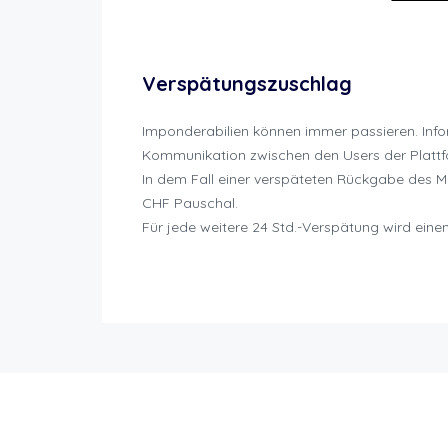
Cruizador Stornierung Politik
Verspätungszuschlag
Imponderabilien können immer passieren. Infor
Kommunikation zwischen den Users der Plattfo
In dem Fall einer verspäteten Rückgabe des M
CHF Pauschal.
Für jede weitere 24 Std.-Verspätung wird ein
Cruizador Stornierung Politik