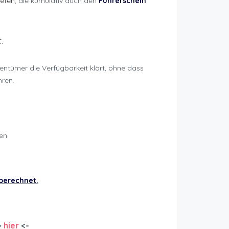
ieten
, die kumulativ auch den
Führerschein
.
gentümer die Verfügbarkeit klärt, ohne dass
hren.
en.
 berechnet.
>
hier
<-