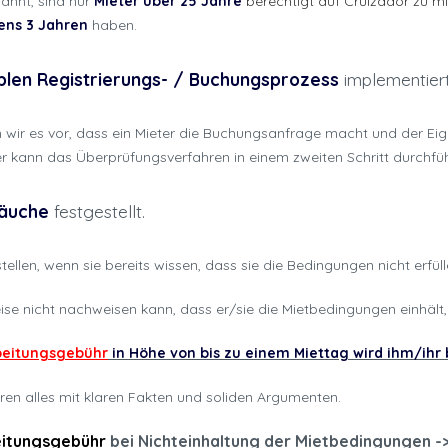
ähnt, sind nur
Mieter über 25 Jahre
berechtigt auf Cruizador zu m
ens 3 Jahren
haben.
blen Registrierungs- / Buchungsprozess
implementiert
en wir es vor, dass ein Mieter die Buchungsanfrage macht und der Ei
ieter kann das Überprüfungsverfahren in einem zweiten Schritt durchfü
räuche
festgestellt.
llen, wenn sie bereits wissen, dass sie die Bedingungen nicht erfüll
eise nicht nachweisen kann, dass er/sie die Mietbedingungen einhält,
eitungsgebühr
in Höhe von bis zu einem Miettag wird ihm/ihr
en alles mit klaren Fakten und soliden Argumenten.
itungsgebühr
bei Nichteinhaltung der Mietbedingungen
-