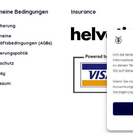
meine Bedingungen
Insurance
cherung
meine
äftsbedingungen (AGBs)
erungspolitik
Um die best
Information
schutz
zu diesen Te
IDs auf dies
lay
Wenn Sie ni
essum
Auswirkunge
Verzögerung