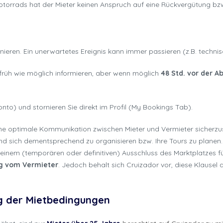
torrads hat der Mieter keinen Anspruch auf eine Rückvergütung bzw.
nieren. Ein unerwartetes Ereignis kann immer passieren (z.B. techn
 früh wie möglich informieren, aber wenn möglich
48 Std. vor der A
nto) und stornieren Sie direkt im Profil (My Bookings Tab).
ne optimale Kommunikation zwischen Mieter und Vermieter sicherzust
nd sich dementsprechend zu organisieren bzw. Ihre Tours zu planen.
einem (temporären oder definitiven) Ausschluss des Marktplatzes f
ng vom Vermieter
. Jedoch behalt sich Cruizador vor, diese Klausel 
ng der Mietbedingungen