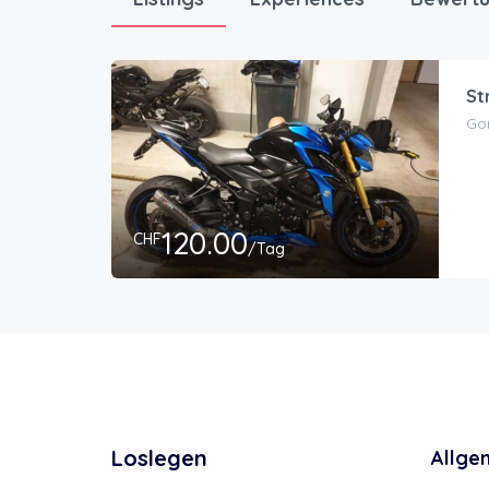
St
Gor
120.00
CHF
/Tag
Loslegen
Allge