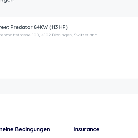
reet Predator 84KW (113 HP)
enmattstrasse 100, 4102 Binningen, Switzerland
meine Bedingungen
Insurance