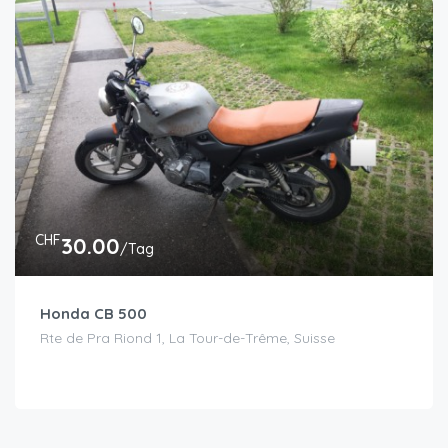
CHF
30.00
/Tag
Honda CB 500
Rte de Pra Riond 1, La Tour-de-Trême, Suisse