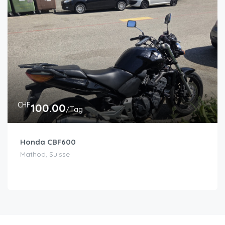
CHF
100.00
/Tag
Honda CBF600
Mathod, Suisse