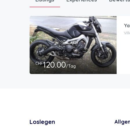
Ya
Vil
120.00
CHF
/Tag
Loslegen
Allge