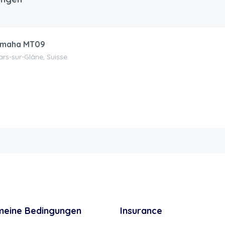
maha MT09
lars-sur-Glâne, Suisse
meine Bedingungen
Insurance