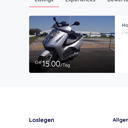
Ho
Ce
15.00
CHF
/Tag
Loslegen
Allge