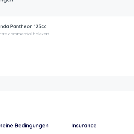
nda Pantheon 125cc
ntre commercial balexert
meine Bedingungen
Insurance