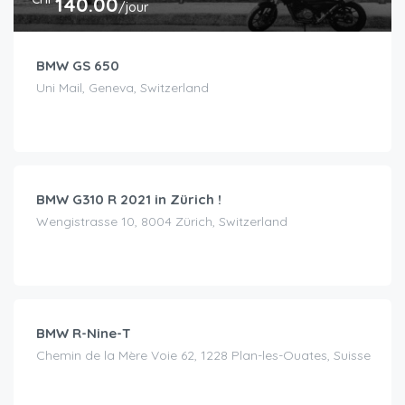
140.00
/jour
BMW GS 650
Uni Mail, Geneva, Switzerland
CHF
60.00
/jour
BMW G310 R 2021 in Zürich !
Wengistrasse 10, 8004 Zürich, Switzerland
CHF
110.00
/jour
BMW R-Nine-T
Chemin de la Mère Voie 62, 1228 Plan-les-Ouates, Suisse
CHF