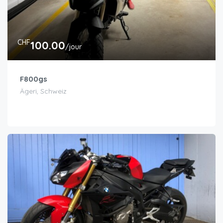
CHF
100.00
/jour
F800gs
Ägeri, Schweiz