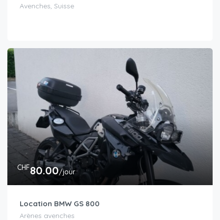
Avenches, Suisse
CHF
80.00
/jour
Location BMW GS 800
Arènes avenches