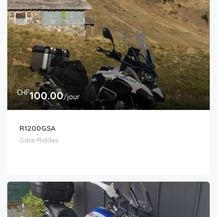
CHF
100.00
/jour
R1200GSA
Gare Riddes