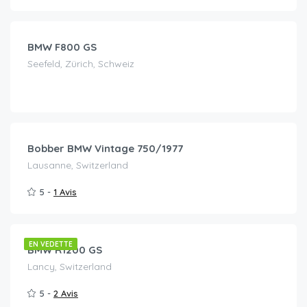
130.00
/jour
BMW F800 GS
Seefeld, Zürich, Schweiz
CHF
120.00
/jour
Bobber BMW Vintage 750/1977
Lausanne, Switzerland
5 -
1 Avis
CHF
99.00
/jour
EN VEDETTE
BMW R1200 GS
Lancy, Switzerland
5 -
2 Avis
CHF
210.00