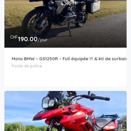
CHF
190.00
/jour
Moto BMW – GS1250R – Full équipée !!! & kit de surbaiss
Poste de police