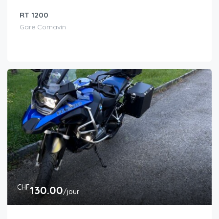
RT 1200
Gare Cornavin
CHF
130.00
/jour