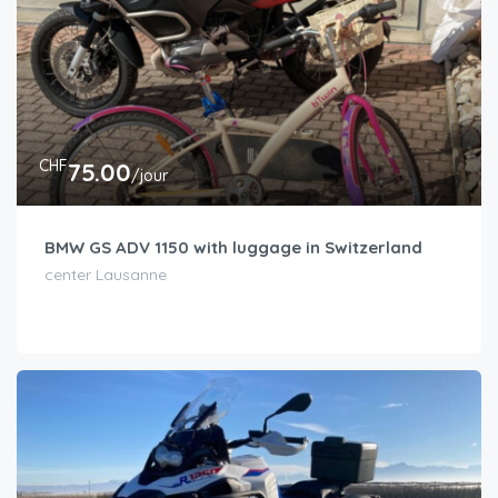
CHF
75.00
/jour
BMW GS ADV 1150 with luggage in Switzerland
center Lausanne