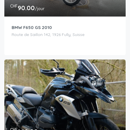
CHF
90.00
/jour
BMW F650 GS 2010
Route de Saillon 142, 1926 Fully, Suisse
CHF