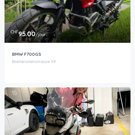
CHF
95.00
/jour
BMW F700GS
Breitensteinstrasse 59