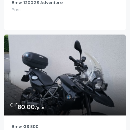
Bmw 1200GS Adventure
Parc
CHF
80.00
/jour
Bmw GS 800