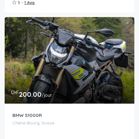
5 -
1 Avis
CHF
200.00
/jour
BMW S1000R
Chêne-Bourg, Suisse