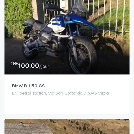
CHF
100.00
/jour
BMW R 1150 GS
ENI petrol station, Via San Gottardo 7, 6943 Vezia