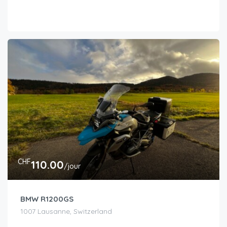
CHF
110.00
/jour
BMW R1200GS
1007 Lausanne, Switzerland