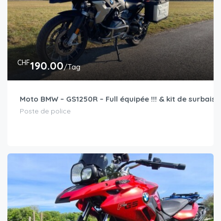
CHF
190.00
/Tag
Moto BMW – GS1250R – Full équipée !!! & kit de surbaiss
Poste de police