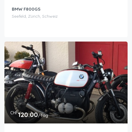
BMW F800GS
Seefeld, Zürich, Schweiz
CHF
120.00
/Tag