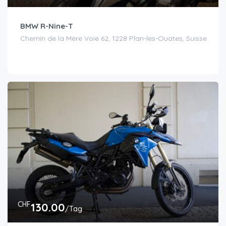
BMW R-Nine-T
Chemin de la Mère Voie 62, 1228 Plan-les-Ouates, Suisse
CHF
130.00
/Tag