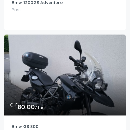
Bmw 1200GS Adventure
Parc
CHF
80.00
/Tag
Bmw GS 800