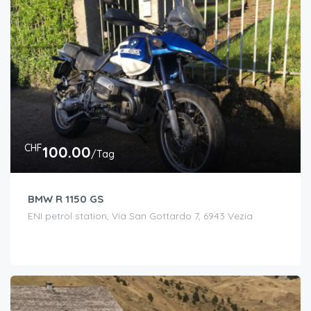
CHF
100.00
/Tag
BMW R 1150 GS
ENI petrol station, Via San Gottardo 7, 6943 Vezia