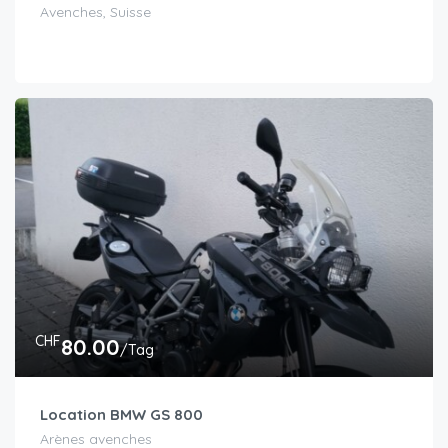
Avenches, Suisse
CHF
80.00
/Tag
Location BMW GS 800
Arènes avenches