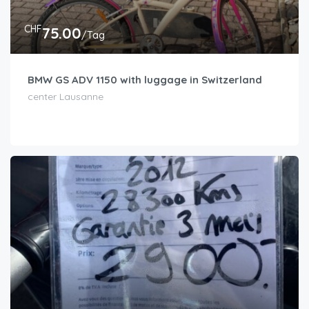
CHF
75.00
/Tag
BMW GS ADV 1150 with luggage in Switzerland
center Lausanne