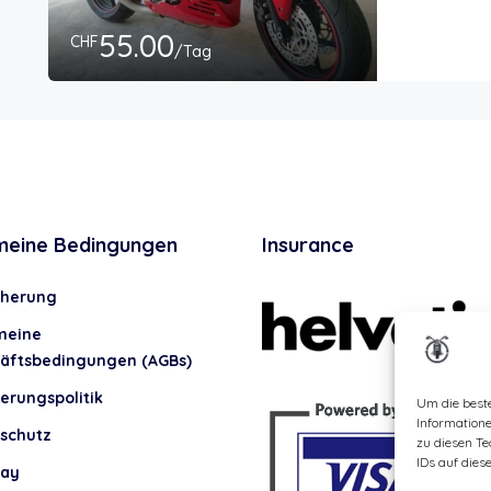
55.00
CHF
/Tag
meine Bedingungen
Insurance
cherung
meine
äftsbedingungen (AGBs)
erungspolitik
Um die best
Information
schutz
zu diesen Te
IDs auf dies
lay