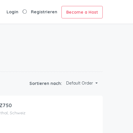
Login
Registrieren
Become a Host
Default Order
Sortieren nach:
 Z750
thal, Schweiz