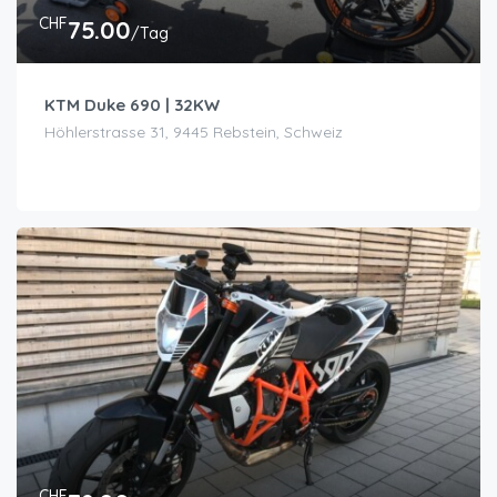
CHF
75.00
/Tag
KTM Duke 690 | 32KW
Höhlerstrasse 31, 9445 Rebstein, Schweiz
CHF