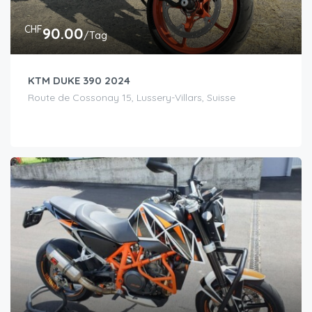
CHF
90.00
/Tag
KTM DUKE 390 2024
Route de Cossonay 15, Lussery-Villars, Suisse