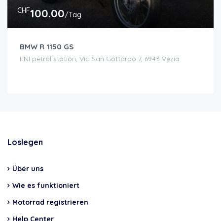
CHF
100.00
/Tag
BMW R 1150 GS
ENI petrol station, Via San Gottardo 7, 6943 Vezia
Loslegen
Über uns
Wie es funktioniert
Motorrad registrieren
Help Center