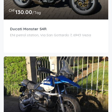
CHF
130.00
/Tag
Ducati Monster S4R
ENI petrol station, Via San Gottardo 7, 6943 Vezia