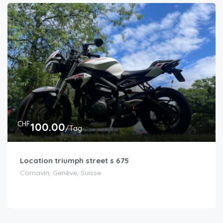
CHF
100.00
/Tag
Location triumph street s 675
Cornavin, Genève, Suisse