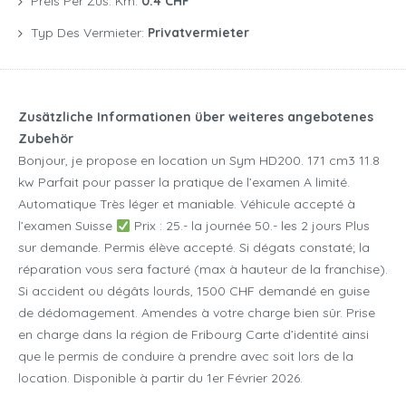
Preis Per Zus. Km:
0.4 CHF
Typ Des Vermieter:
Privatvermieter
Zusätzliche Informationen über weiteres angebotenes
Zubehör
Bonjour, je propose en location un Sym HD200. 171 cm3 11.8
kw Parfait pour passer la pratique de l’examen A limité.
Automatique Très léger et maniable. Véhicule accepté à
l’examen Suisse
Prix : 25.- la journée 50.- les 2 jours Plus
sur demande. Permis élève accepté. Si dégats constaté; la
réparation vous sera facturé (max à hauteur de la franchise).
Si accident ou dégâts lourds, 1500 CHF demandé en guise
de dédomagement. Amendes à votre charge bien sûr. Prise
en charge dans la région de Fribourg Carte d’identité ainsi
que le permis de conduire à prendre avec soit lors de la
location. Disponible à partir du 1er Février 2026.