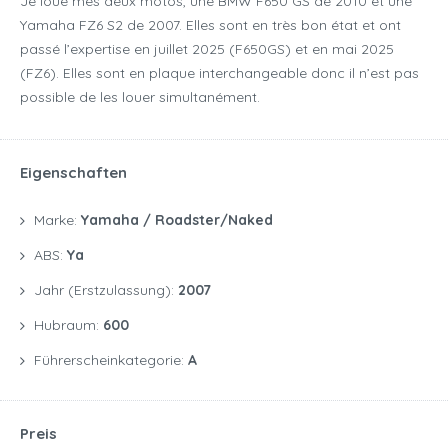
Je loue mes deux motos, une BMW F650 GS de 2010 et une
Yamaha FZ6 S2 de 2007. Elles sont en très bon état et ont
passé l’expertise en juillet 2025 (F650GS) et en mai 2025
(FZ6). Elles sont en plaque interchangeable donc il n’est pas
possible de les louer simultanément.
Eigenschaften
Marke:
Yamaha / Roadster/naked
ABS:
Ya
Jahr (Erstzulassung):
2007
Hubraum:
600
Führerscheinkategorie:
A
Preis