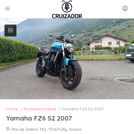
Home
Roadster/naked
Yamaha FZ6 S2 2007
Yamaha FZ6 S2 2007
Rte de Saillon 142, 1926 Fully, Suisse