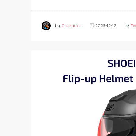
by
Cruizador
2025-12-12
Te