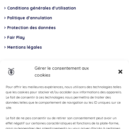
Conditions générales d’utilisation
Politique d’annulation
Protection des données
Fair Play
Mentions légales
Insurance
Gérer le consentement aux
cookies
Total Casco, Partner
Methods
Pour offrir les meilleures expériences, nous utilisons des technologies telles
que les cookies pour stocker et/ou accéder aux informations des appareils.
of
Le fait de consentir à ces technologies nous permettra de traiter des
données telles que le comportement de navigation ou les ID uniques sur ce
payment
site.
Le fait de ne pas consentir ou de retirer son consentement peut avoir un
effet négatif sur certaines caractéristiques et fonctions de la plate-forme,
ainsi qu'engendrer des ralentissements ou vous priver d'accès à certaines