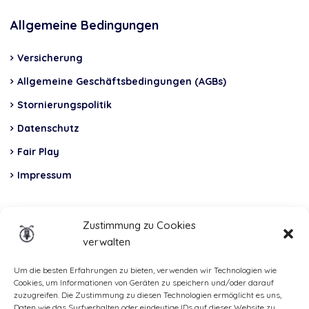
Allgemeine Bedingungen
Versicherung
Allgemeine Geschäftsbedingungen (AGBs)
Stornierungspolitik
Datenschutz
Fair Play
Impressum
Insurance
Zustimmung zu Cookies
verwalten
Total Casco, Partner
Methods
Um die besten Erfahrungen zu bieten, verwenden wir Technologien wie
Cookies, um Informationen von Geräten zu speichern und/oder darauf
of
zuzugreifen. Die Zustimmung zu diesen Technologien ermöglicht es uns,
Daten wie das Surfverhalten oder eindeutige IDs auf dieser Website zu