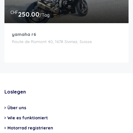
CHF
250.00
/Tag
yamaha r6
Route de Romont 40, 1678 Siviriez, Suisse
Loslegen
Über uns
Wie es funktioniert
Motorrad registrieren