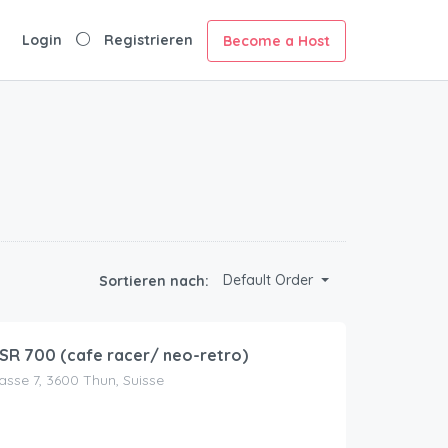
Login
Registrieren
Become a Host
Default Order
Sortieren nach:
R 700 (cafe racer/ neo-retro)
asse 7, 3600 Thun, Suisse