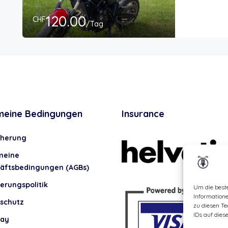
120.00
CHF
/Tag
meine Bedingungen
Insurance
cherung
meine
äftsbedingungen (AGBs)
erungspolitik
Um die best
Information
schutz
zu diesen Te
IDs auf dies
lay