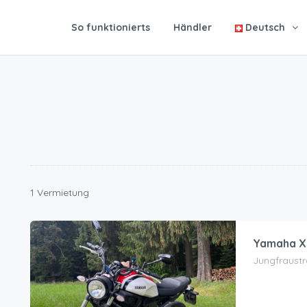
So funktionierts
Händler
Deutsch
1 Vermietung
Yamaha XS
Jungfraustr