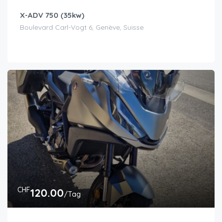
X-ADV 750 (35kw)
Boulevard Carl-Vogt 6, Genève, Suisse
CHF
120.00
/Tag