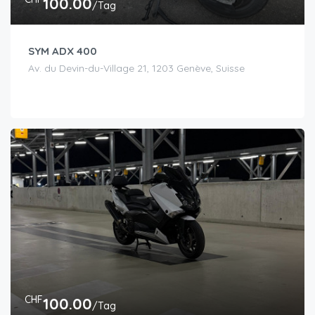
100.00
/Tag
SYM ADX 400
Av. du Devin-du-Village 21, 1203 Genève, Suisse
CHF
100.00
/Tag