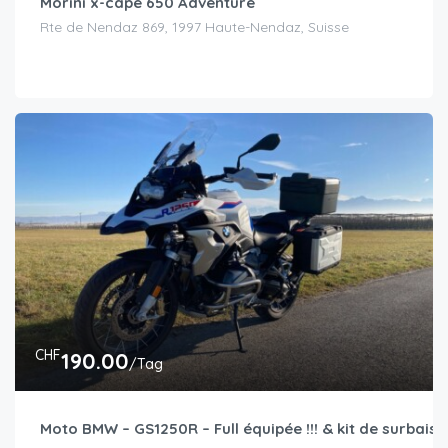
Morini x-cape 650 Adventure
Rte de Nendaz 869, 1997 Haute-Nendaz, Suisse
CHF
190.00
/Tag
Moto BMW – GS1250R – Full équipée !!! & kit de surbaiss