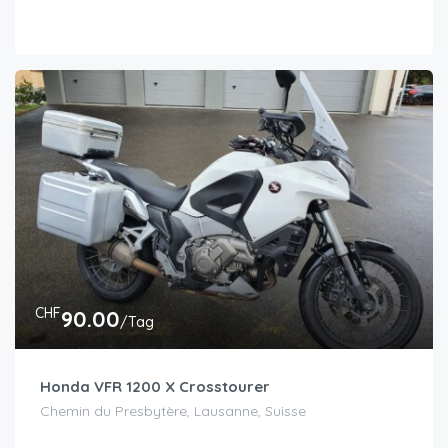
CHF
90.00
/Tag
Honda VFR 1200 X Crosstourer
Chemin du Presbytère, Lausanne, Suisse