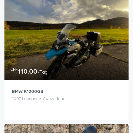
CHF
110.00
/Tag
BMW R1200GS
1007 Lausanne, Switzerland