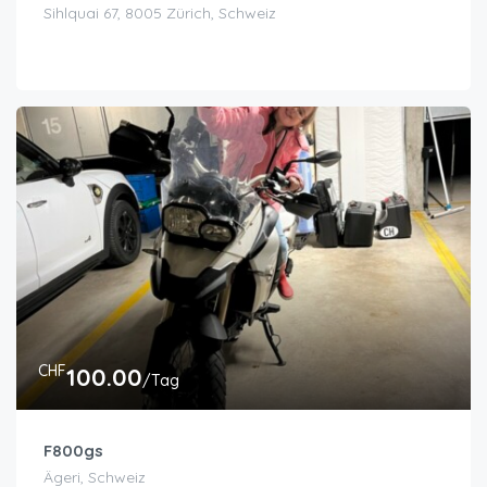
Sihlquai 67, 8005 Zürich, Schweiz
CHF
100.00
/Tag
F800gs
Ägeri, Schweiz