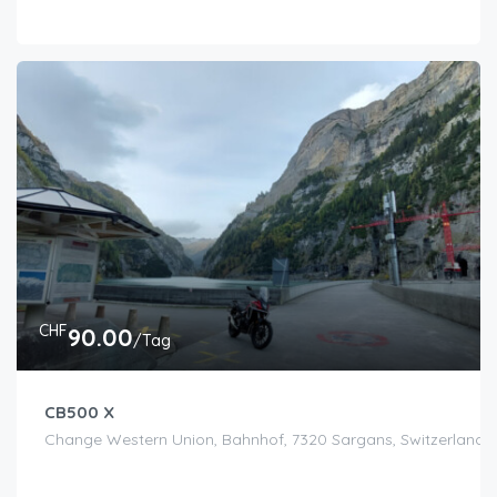
CHF
90.00
/Tag
CB500 X
Change Western Union, Bahnhof, 7320 Sargans, Switzerland