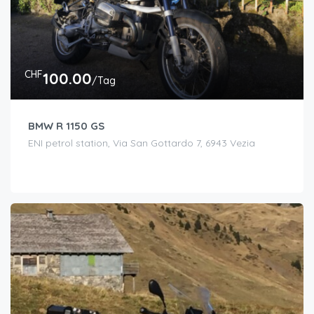
CHF
100.00
/Tag
BMW R 1150 GS
ENI petrol station, Via San Gottardo 7, 6943 Vezia