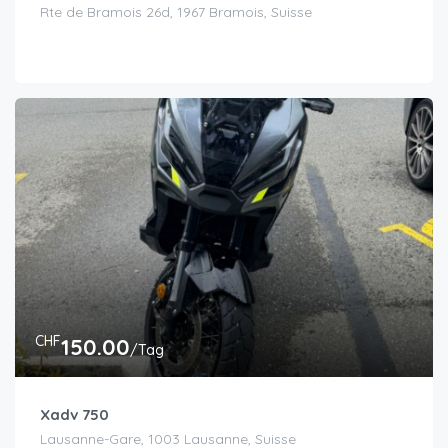
Rte de Bramois 26d, 1967 Bramois, Suisse
CHF
150.00
/Tag
Xadv 750
Lausanne-Gare, 1003 Lausanne, Suisse