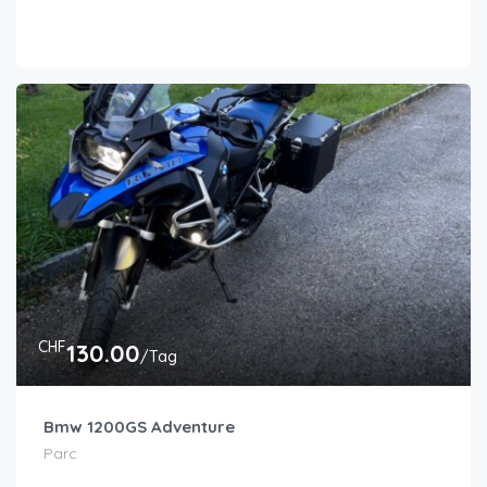
CHF
130.00
/Tag
Bmw 1200GS Adventure
Parc