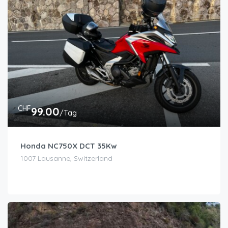
CHF
99.00
/Tag
Honda NC750X DCT 35Kw
1007 Lausanne, Switzerland