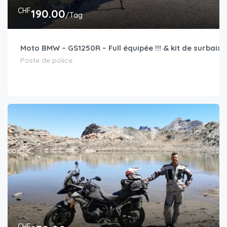
CHF
190.00
/Tag
Moto BMW – GS1250R – Full équipée !!! & kit de surbaiss
Poste de police
CHF