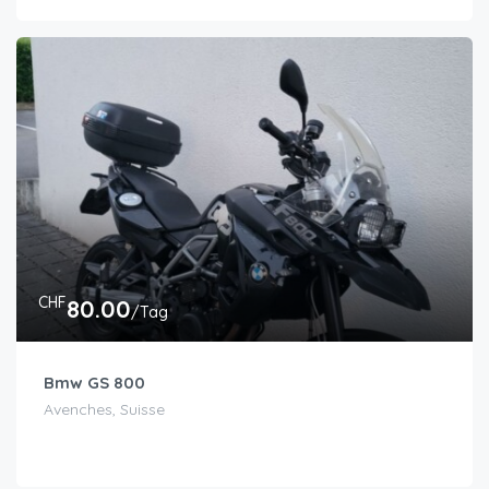
CHF
80.00
/Tag
Bmw GS 800
Avenches, Suisse