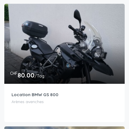
CHF
80.00
/Tag
Location BMW GS 800
Arènes avenches