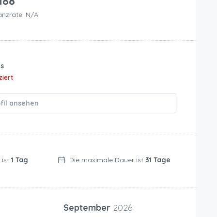
88
anzrate: N/A
us
ziert
fil ansehen
 ist
1 Tag
Die maximale Dauer ist
31 Tage
September
2026