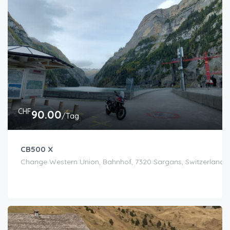
CHF
90.00
/Tag
CB500 X
Change Western Union, Bahnhof, 7320 Sargans, Switzerland