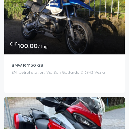
CHF
100.00
/Tag
BMW R 1150 GS
ENI petrol station, Via San Gottardo 7, 6943 Vezia