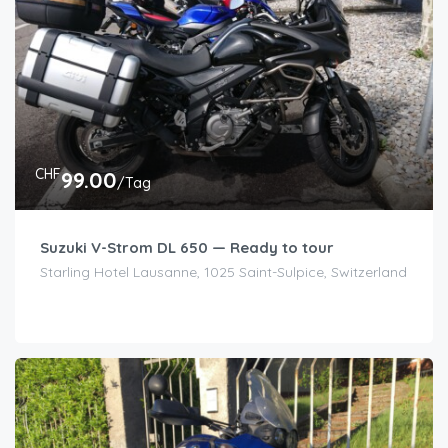
CHF
99.00
/Tag
Suzuki V-Strom DL 650 — Ready to tour
Starling Hotel Lausanne, 1025 Saint-Sulpice, Switzerland