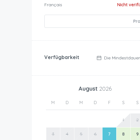
Français
Nicht verifi
Pro
Verfügbarkeit
Die Mindestdauer
August
2026
M
D
M
D
F
S
S
1
2
3
4
5
6
7
8
9