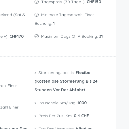
Tagespreis (30 Tage+):
CHF150
Minimale Tagesanzahl Einer
Buchung:
1
e +):
CHF170
Maximum Days Of A Booking:
31
Stornierungspolitik:
Flexibel
(kostenlose Stornierung Bis 24
Stunden Vor Der Abfahrt
Pauschale Km/Tag:
1000
Preis Per Zus. Km:
0.4 CHF
icherung Des
Typ Des Vermieter:
Händler