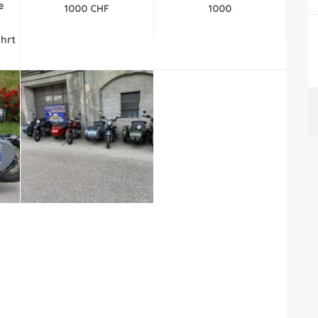
e
1000 CHF
1000
4
hrt