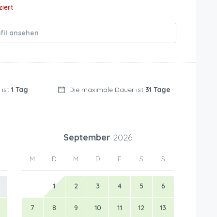
ziert
fil ansehen
 ist
1 Tag
Die maximale Dauer ist
31 Tage
September
2026
M
D
M
D
F
S
S
1
2
3
4
5
6
7
8
9
10
11
12
13