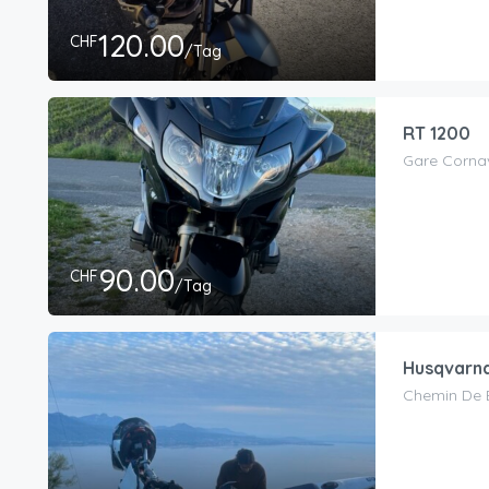
120.00
CHF
/Tag
RT 1200
Gare Corna
90.00
CHF
/Tag
Husqvarn
Chemin De 