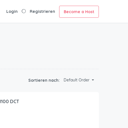
Login
Registrieren
Become a Host
Default Order
Sortieren nach:
1100 DCT