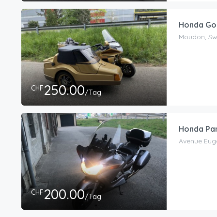
Honda Gol
Moudon, Sw
250.00
CHF
/Tag
Honda Pan
Avenue Eugè
200.00
CHF
/Tag