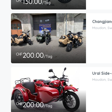
130.00
CHF
/Tag
Changjian
Moudon, Sw
200.00
CHF
/Tag
Ural Side
Moudon, Sw
200.00
CHF
/Tag