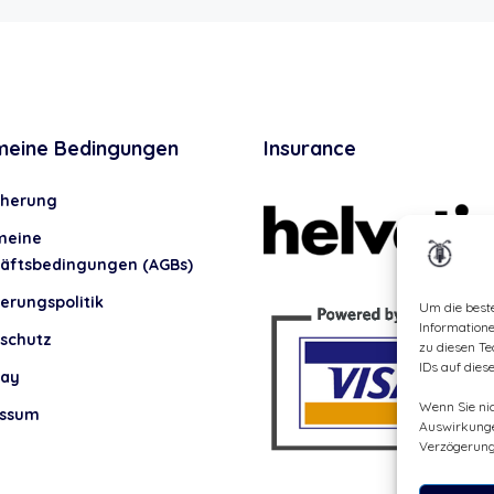
meine Bedingungen
Insurance
cherung
meine
äftsbedingungen (AGBs)
erungspolitik
Um die best
Information
schutz
zu diesen Te
IDs auf dies
lay
Wenn Sie ni
essum
Auswirkunge
Verzögerung