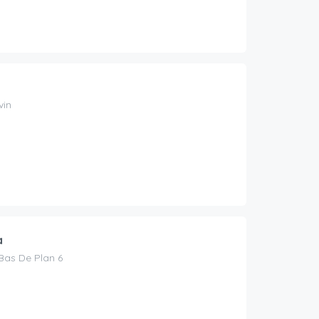
vin
a
Bas De Plan 6