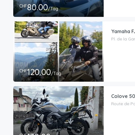
80.00
CHF
/Tag
Yamaha F
Pl. de la Ga
120.00
CHF
/Tag
Colove 5
Route de Po