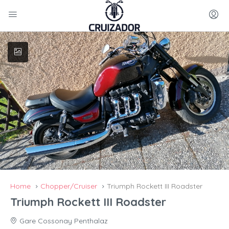
Home
Chopper/Cruiser
Triumph Rockett III Roadster
Triumph Rockett III Roadster
Gare Cossonay Penthalaz