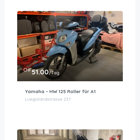
CHF
51.00
/Tag
Yamaha – HW 125 Roller für A1
Luegislandstrasse 237