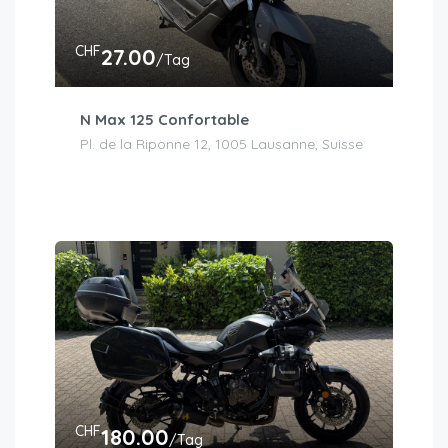
CHF
27.00
/Tag
N Max 125 Confortable
Pl. de la Riponne 12, 1005 Lausanne, Suisse
CHF
180.00
/Tag