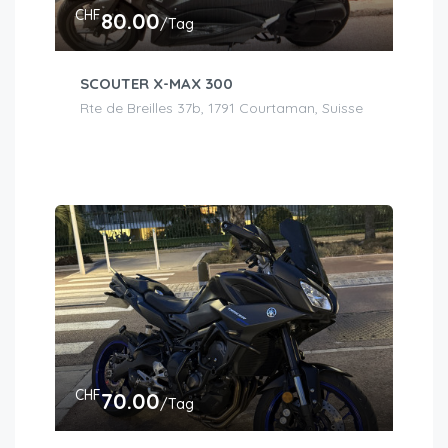
CHF
80.00
/Tag
SCOUTER X-MAX 300
Rte de Breilles 37b, 1791 Courtaman, Suisse
CHF
70.00
/Tag