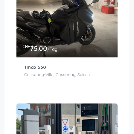
CHF
75.00
/Tag
Tmax 560
Cossonay-Ville, Cossonay, Suisse