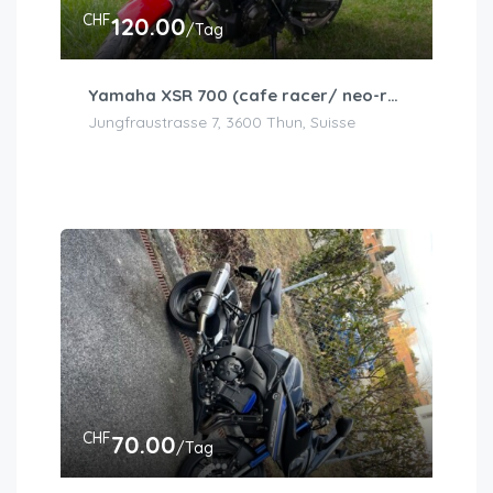
CHF
120.00
/Tag
Yamaha XSR 700 (cafe racer/ neo-retro)
Jungfraustrasse 7, 3600 Thun, Suisse
CHF
70.00
/Tag