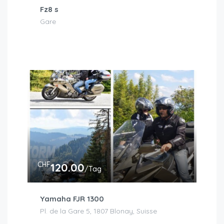
Fz8 s
Gare
CHF
120.00
/Tag
Yamaha FJR 1300
Pl. de la Gare 5, 1807 Blonay, Suisse