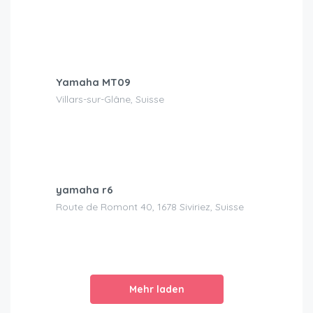
CHF
120.00
/Tag
Yamaha MT09
Villars-sur-Glâne, Suisse
CHF
250.00
/Tag
yamaha r6
Route de Romont 40, 1678 Siviriez, Suisse
Mehr laden