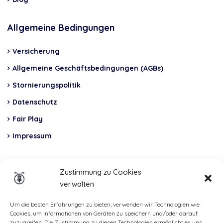
Allgemeine Bedingungen
Versicherung
Allgemeine Geschäftsbedingungen (AGBs)
Stornierungspolitik
Datenschutz
Fair Play
Impressum
Insurance
Zustimmung zu Cookies
verwalten
Total Casco, Partner
Methods
Um die besten Erfahrungen zu bieten, verwenden wir Technologien wie
Cookies, um Informationen von Geräten zu speichern und/oder darauf
of
zuzugreifen. Die Zustimmung zu diesen Technologien ermöglicht es uns,