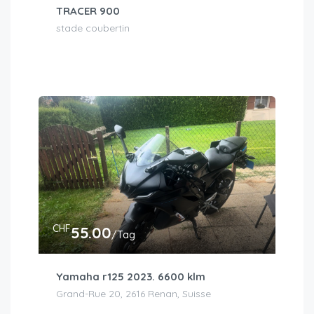
TRACER 900
stade coubertin
CHF
55.00
/Tag
Yamaha r125 2023. 6600 klm
Grand-Rue 20, 2616 Renan, Suisse