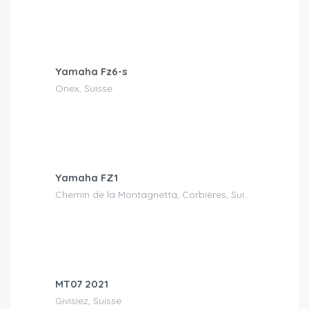
CHF
90.00
/Tag
Yamaha Fz6-s
Onex, Suisse
CHF
120.00
/Tag
Yamaha FZ1
Chemin de la Montagnetta, Corbières, Suisse
CHF
110.00
/Tag
MT07 2021
Givisiez, Suisse