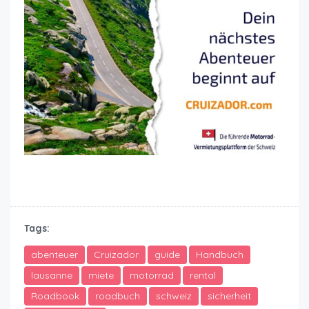
Motorrad sicher mieten Lausanne
Tags:
abenteuer
Cruizador
guide
Handbuch
lausanne
miete
motorrad
rental
Roadbook
roadbuch
schweiz
sicherheit