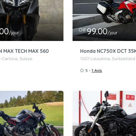
.00
99.00
CHF
/jour
/jour
N MAX TECH MAX 560
Honda NC750X DCT 35
y-Certoux, Suisse
1007 Lausanne, Switzerland
5 -
1 Avis