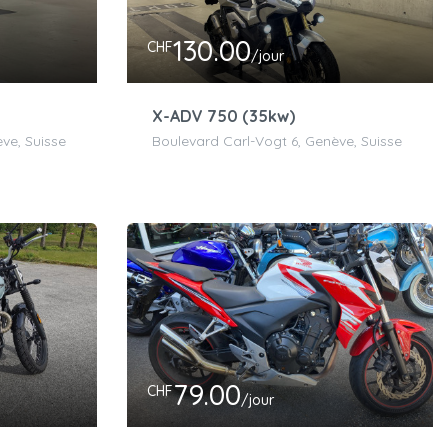
130.00
CHF
/jour
X-ADV 750 (35kw)
ve, Suisse
Boulevard Carl-Vogt 6, Genève, Suisse
79.00
CHF
/jour