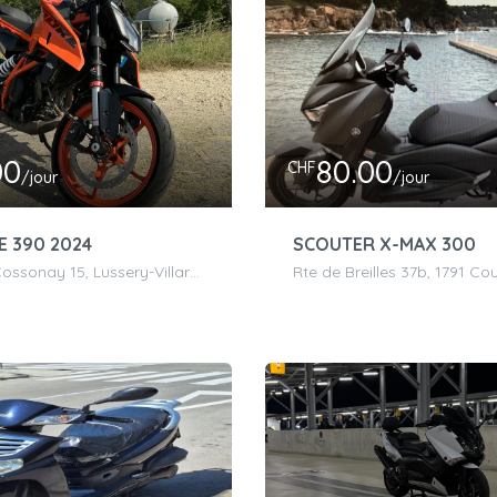
00
80.00
CHF
/jour
/jour
E 390 2024
SCOUTER X-MAX 300
Route de Cossonay 15, Lussery-Villars, Suisse