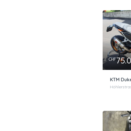
75.
CHF
KTM Duke