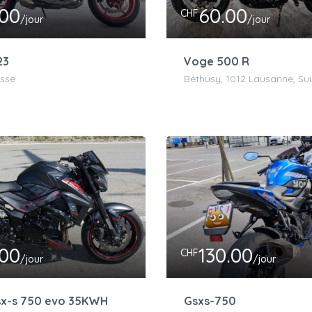
.00
60.00
CHF
/jour
/jour
23
Voge 500 R
isse
Béthusy, 1012 Lausanne, Su
.00
130.00
CHF
/jour
/jour
sx-s 750 evo 35KWH
Gsxs-750