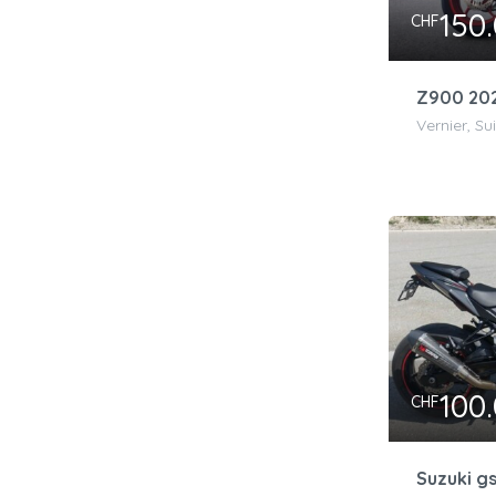
150
CHF
Z900 20
Vernier, Su
100
CHF
Suzuki g