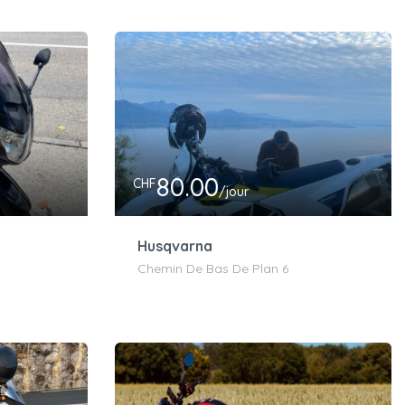
80.00
CHF
/jour
Husqvarna
Chemin De Bas De Plan 6