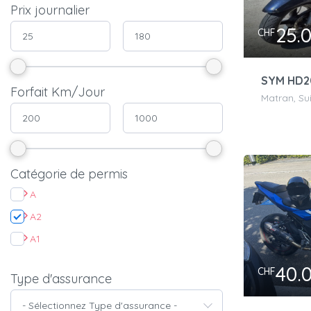
Prix journalier
25.
CHF
Forfait Km/Jour
Matran, Su
Catégorie de permis
A
A2
A1
40.
CHF
Type d'assurance
- Sélectionnez Type d'assurance -