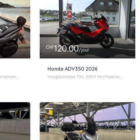
120.00
CHF
/jour
Honda ADV350 2026
Rte de Breilles 37b, 1791 Courtaman, Suisse
Hauptstrasse 135, 5054 Kirchleerau, Schweiz