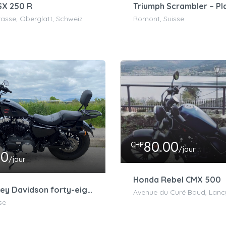
SX 250 R
asse, Oberglatt, Schweiz
Romont, Suisse
80.00
CHF
/jour
00
/jour
Honda Rebel CMX 500
HD – Harley Davidson forty-eight 1203cm3
Avenue du Curé Baud, Lancy
se