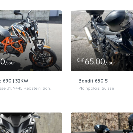
00
65.00
CHF
/jour
/jour
 690 | 32KW
Bandit 650 S
Höhlerstrasse 31, 9445 Rebstein, Schweiz
Plainpalais, Suisse