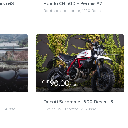
Triumph Scrambler – Plaisir&Style
Honda CB 500 – Permis A2
Route de Lausanne, 1180 Rolle
90.00
CHF
/jour
Ducati Scrambler 800 Desert Sled – 35kW
, Suisse
CWM4+WF Montreux, Suisse