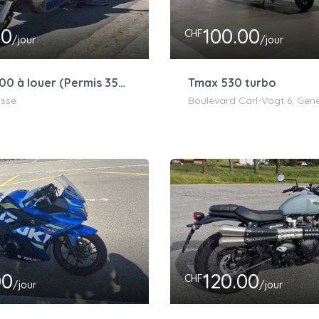
00
100.00
CHF
/jour
/jour
SYM HD200 à louer (Permis 35kw)
Tmax 530 turbo
isse
Boulevard Carl-Vogt 6, Genè
00
120.00
CHF
/jour
/jour