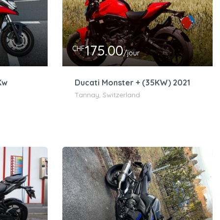
175.00
CHF
/jour
Kw
Ducati Monster + (35KW) 2021
Tannay, Switzerland