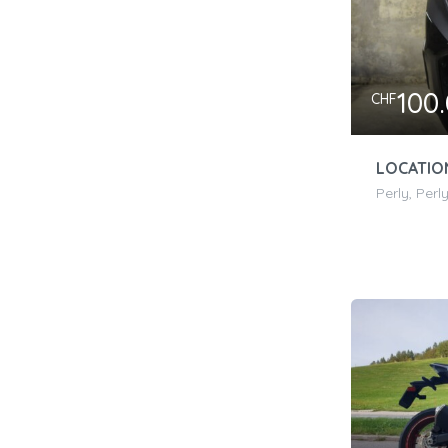
100
CHF
LOCATIO
Perly, Perl