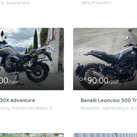
ce, Switzerland
76PXJPGW+PH
.00
90.00
CHF
/jour
/jour
00X Adventure
Benelli Leoncino 500 Tr
Route de Pomy, Yverdon-les-Bains, Suisse