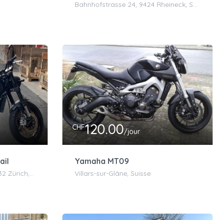
Bahnhofstrasse 24, 9424 Rheineck, Schweiz
120.00
CHF
/jour
ail
Yamaha MT09
Klusplatz, Jupitersteig 6, 8032 Zürich, Switzerland
Villars-sur-Glâne, Suisse