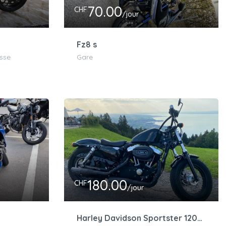
70.00
CHF
/jour
Fz8 s
isse
Gare
180.00
CHF
/jour
Harley Davidson Sportster 1200XL 35kw/h