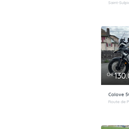
Saint-Sulpi
130
CHF
Colove 5