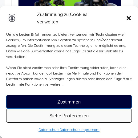
Zustimmung zu Cookies
verwalten
Um die besten Erfahrungen zu bieten, verwenden wir Technologien wie
Cookies, um Informationen von Geräten zu speichern und/oder darauf
zuzugreifen. Die Zustimmung zu diesen Technologien ermöglicht es uns,
Daten wie das Surfverhalten oder eindeutige IDs auf dieser Website zu
Also ja,
einige Kosten sind einmalig
und
verarbeiten.
können auf die ersten Jahre verteilt
werden, wie zum Beispiel der Führerschein,
Wenn Sie nicht zustimmen oder Ihre Zustimmung widerrufen, kann dies
negative Auswirkungen auf bestimmte Merkmale und Funktionen der
die Ausrüstung und die Anschaffung des
Plattform haben sowie zu Verzögerungen führen oder Ihnen den Zugriff auf
Motorrads.
bestimmte Funktionen verwehren.
Denn am Ende ist es das erste Jahr, das am meisten
Zustimmen
schmerzt, wenn man mit Motorradfahren anfängt.
Siehe Präferenzen
Dann wird es zur Leidenschaft! Und wer Leidenschaft
sagt, sagt eine gewisse Irrationalität…
Datenschutz
Datenschutz
Impressum