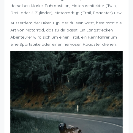
derselben Marke: Fahrposition, Motorarchitektur (Twin,
Drei- oder 4-Zylinder), Motorradtyp (Trail, Roadster) usw.
Ausserdem der Biker-Typ, der du sein wirst, bestimmt die
Art von Motorrad, das zu dir passt. Ein Langstrecken-
Abenteurer wird sich um einen Trail, ein Rennfahrer um
eine Sportsbike oder einen nervösen Roadster drehen.