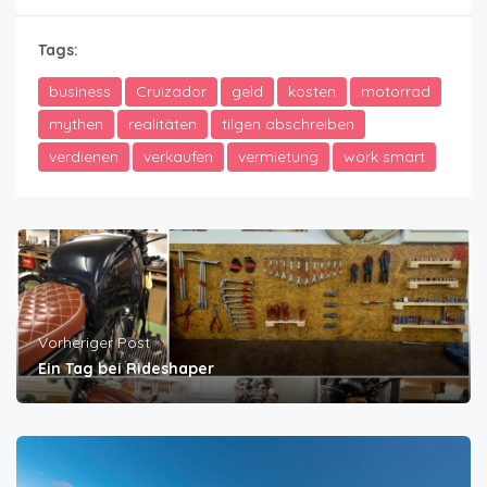
Tags:
business
Cruizador
geld
kosten
motorrad
mythen
realitäten
tilgen abschreiben
verdienen
verkaufen
vermietung
work smart
Vorheriger Post
Ein Tag bei Rideshaper