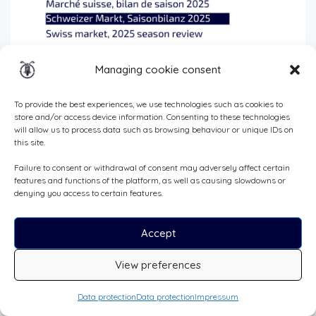
Managing cookie consent
To provide the best experiences, we use technologies such as cookies to
New motorcycle registrations in Switzerland: 2025
store and/or access device information. Consenting to these technologies
will allow us to process data such as browsing behaviour or unique IDs on
season review
this site.
2025-12-23
Businesses
Failure to consent or withdrawal of consent may adversely affect certain
As we reach the end of the season, it’s time for our
features and functions of the platform, as well as causing slowdowns or
comprehensive analysis of new motorcycle registrations in
denying you access to certain features.
Switzerland for the...
Read More
Accept
View preferences
Data protection
Data protection
Impressum