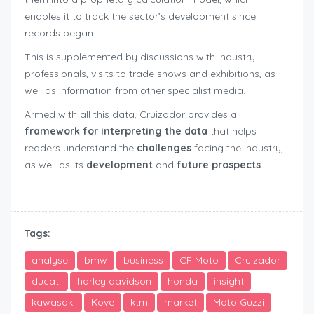
enables it to track the sector’s development since
records began.
This is supplemented by discussions with industry
professionals, visits to trade shows and exhibitions, as
well as information from other specialist media.
Armed with all this data, Cruizador provides a
framework for interpreting the data
that helps
readers understand the
challenges
facing the industry,
as well as its
development
and
future prospects
.
new motorcycle registrations Switzerland
Tags:
analyse
bmw
business
CF Moto
Cruizador
ducati
harley davidson
honda
insight
kawasaki
Kove
ktm
market
Moto Guzzi