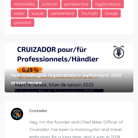
motorbike
outlook
perspective
registrations
sales
suzuki
switzerland
Triumph
Vosge
yamaha
Prev Post
New motorcycle registrations in Switzerland: 2025
season review
Cruizador
Hey, I'm the founder and Chief Biker Officer of
Cruizador. I've been a motorcyclist and travel
enthusiast for a long time, and it was in 2018