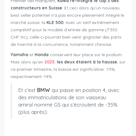
Premier fait marquant,
Kawa ré-intègre le top 3 des
constructeurs en Suisse
. Et ceci alors qu’un nouveau
best seller potentiel n’a pas encore pleinement intégré le
marché suisse: la
KLE 500
. Avec un tarif extrêmement
compétitif pour le modèle d’entrée de gamme (7’350
CHF ttc), celle-ci pourrait bien venir grignoter des parts
de marché à la concurrence, notamment chinoise.
Yamaha
et
Honda
conservent leur place sur le podium.
Mais alors qu’en
2025
,
les deux étaient à la hausse
, sur
ce premier trimestre, la baisse est significative: -13%,
respectivement -14%.
Et c’est
BMW
qui passe en position 4, avec
des immatriculations de son vaisseau
amiral nommé GS qui s’écroulent de -35%
(plus après).
new motorcycle registrations Switzerland Q1 2026