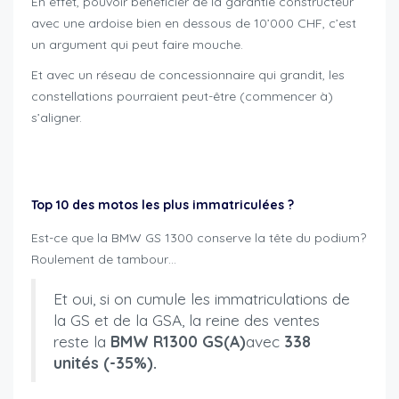
En effet, pouvoir bénéficier de la garantie constructeur
avec une ardoise bien en dessous de 10’000 CHF, c’est
un argument qui peut faire mouche.
Et avec un réseau de concessionnaire qui grandit, les
constellations pourraient peut-être (commencer à)
s’aligner.
new motorcycle registrations Switzerland
Top 10 des motos les plus immatriculées ?
Est-ce que la BMW GS 1300 conserve la tête du podium?
Roulement de tambour…
Et oui, si on cumule les immatriculations de
la GS et de la GSA, la reine des ventes
reste la
BMW R1300 GS(A)
avec
338
unités (-35%).