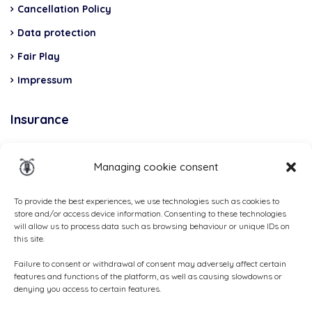
Cancellation Policy
Data protection
Fair Play
Impressum
Insurance
Total Casco, Partner
Managing cookie consent
Methods
of
To provide the best experiences, we use technologies such as cookies to
store and/or access device information. Consenting to these technologies
payment
will allow us to process data such as browsing behaviour or unique IDs on
this site.
Failure to consent or withdrawal of consent may adversely affect certain
features and functions of the platform, as well as causing slowdowns or
denying you access to certain features.