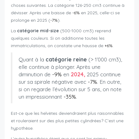
choses suivantes. La catégorie 126-250 cm3 continue à
dévisser. Après une baisse de
-6%
en 2025, celle-ci se
prolonge en 2025 (
-7%
).
La
catégorie mid-size
(500-1000 cm3) reprend
quelques couleurs. Si on additionne toutes les
immatriculations, on constate une hausse de
+6%
.
Quant à la
catégorie reine
(> 1’000 cm3),
elle continue à plonger. Après une
diminution de
-9%
en
2024,
2025 continue
sur sa spirale négative avec
-7%
. En outre,
si on regarde l’évolution sur 5 ans, on note
un impressionnant
-35%
.
Est-ce que les helvètes deviendraient plus raisonnables
et rouleraient sur des plus petites cylindrées? C’est une
hypothèse.
L’autre hypothèse étant que ce sont les primo-