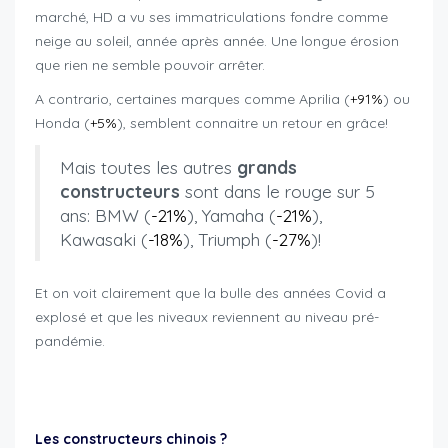
marché, HD a vu ses immatriculations fondre comme
neige au soleil, année après année. Une longue érosion
que rien ne semble pouvoir arrêter.
A contrario, certaines marques comme Aprilia (
+91%
) ou
Honda (
+5%
), semblent connaitre un retour en grâce!
Mais toutes les autres
grands
constructeurs
sont dans le rouge sur 5
ans: BMW (
-21%
), Yamaha (
-21%
),
Kawasaki (
-18%
), Triumph (
-27%
)!
Et on voit clairement que la bulle des années Covid a
explosé et que les niveaux reviennent au niveau pré-
pandémie.
motorcycle registrations Switzerland 2025
Les constructeurs chinois ?