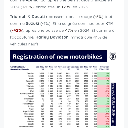
comme
Aprilia
, qui après une perf stratosphérique en
2024 (
+68%
), enregistre un
+29%
en 2025.
Triumph
&
Ducati
repassent dans le rouge (
-6%
) tout
comme
Suzuki
(-7%). Et la saignée continue pour
KTM
(
-42%
), après une baisse de
-17%
en 2024. Et comme à
l’accoutumé,
Harley
Davidson
immatricule -11% de
véhicules neufs.