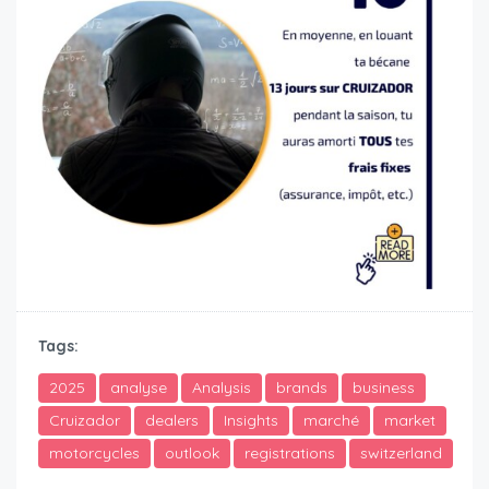
Tags:
2025
analyse
Analysis
brands
business
Cruizador
dealers
Insights
marché
market
motorcycles
outlook
registrations
switzerland